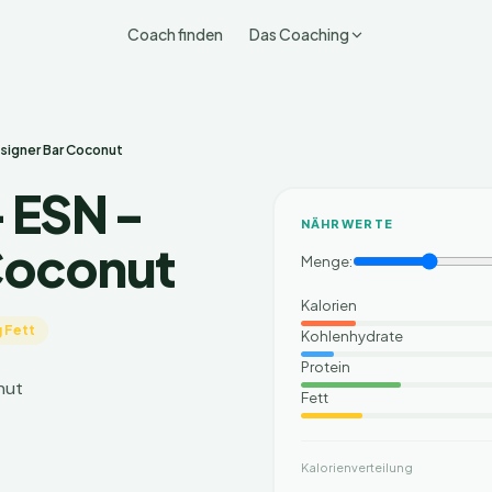
Coach finden
Das Coaching
esigner Bar Coconut
- ESN -
NÄHRWERTE
Coconut
Menge:
Kalorien
 Fett
Kohlenhydrate
Protein
Fett
Kalorienverteilung