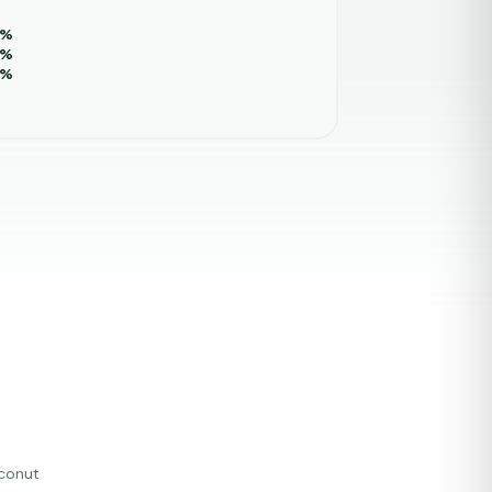
%
%
%
conut