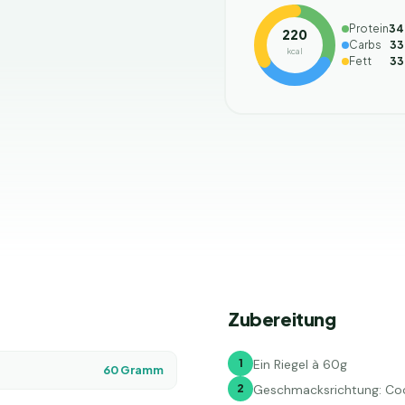
Protein
34
220
Carbs
33
kcal
Fett
33
Zubereitung
1
Ein Riegel à 60g
60
Gramm
2
Geschmacksrichtung: Co