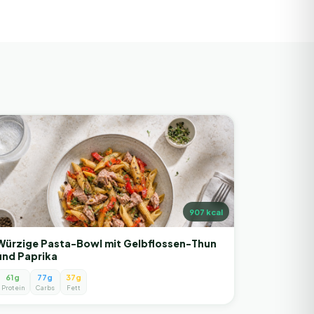
907
kcal
Würzige Pasta-Bowl mit Gelbflossen-Thun
und Paprika
61g
77g
37g
Protein
Carbs
Fett