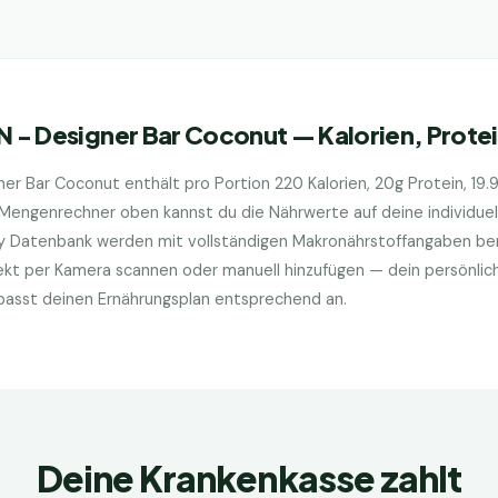
SN - Designer Bar Coconut
— Kalorien, Prote
gner Bar Coconut
enthält pro Portion
220
Kalorien,
20
g Protein,
19.
 Mengenrechner oben kannst du die Nährwerte auf deine individue
ry Datenbank werden mit vollständigen Makronährstoffangaben bere
kt per Kamera scannen oder manuell hinzufügen — dein persönlic
d passt deinen Ernährungsplan entsprechend an.
Deine Krankenkasse zahlt