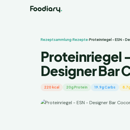
Rezeptsammlung
›
Rezepte
›
Proteinriegel - ESN - D
Proteinriegel 
Designer Bar 
220 kcal
20g Protein
19.9g Carbs
8.7g