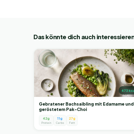
Das könnte dich auch interessiere
473
kca
Gebratener Bachsaibling mit Edamame und
geröstetem Pak-Choi
42g
11g
27g
Protein
Carbs
Fett