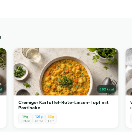
n
l
882
kcal
Cremiger Kartoffel-Rote-Linsen-Topf mit
Pastinake
19g
121g
33g
Protein
Carbs
Fett