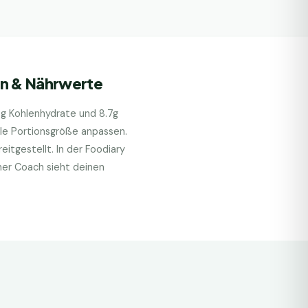
in & Nährwerte
9
g Kohlenhydrate und
8.7
g
lle Portionsgröße anpassen.
itgestellt. In der Foodiary
her Coach sieht deinen