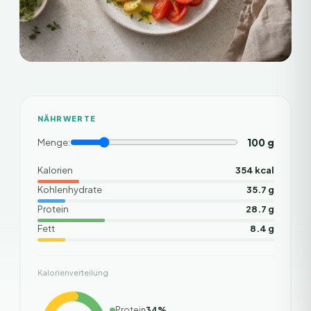
NÄHRWERTE
100
g
Menge:
Kalorien
354 kcal
Kohlenhydrate
35.7 g
Protein
28.7 g
Fett
8.4 g
Kalorienverteilung
Protein
34
%