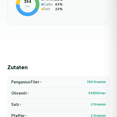
354
Carbs
43
%
kcal
Fett
23
%
Zutaten
Pangasius Filet
150
Gramm
Olivenöl
5
Milliliter
Salz
2
Gramm
Pfeffer
2
Gramm