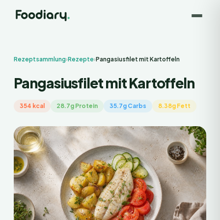
Rezeptsammlung
›
Rezepte
›
Pangasiusfilet mit Kartoffeln
Pangasiusfilet mit Kartoffeln
354 kcal
28.7g Protein
35.7g Carbs
8.38g Fett