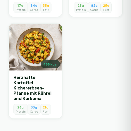
17g
84g
35g
25g
82g
25g
Protein
Carbs
Fett
Protein
Carbs
Fett
455
kcal
Herzhafte
Kartoffel-
Kichererbsen-
Pfanne mit Rührei
und Kurkuma
26g
33g
21g
Protein
Carbs
Fett