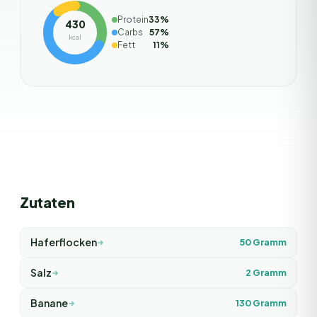
Protein
33
%
430
Carbs
57
%
kcal
Fett
11
%
Zutaten
Haferflocken
50
Gramm
Salz
2
Gramm
Banane
130
Gramm