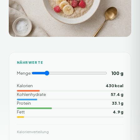
NÄHRWERTE
100
g
Menge:
Kalorien
430 kcal
Kohlenhydrate
57.4 g
Protein
33.1 g
Fett
4.9 g
Kalorienverteilung