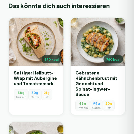
Das könnte dich auch interessieren
570
kcal
760
kcal
Saftiger Heilbutt-
Gebratene
Wrap mit Aubergine
Hähnchenbrust mit
und Tomatenmark
Gnocchi und
Spinat-Ingwer-
38g
50g
21g
Sauce
Protein
Carbs
Fett
48g
94g
20g
Protein
Carbs
Fett