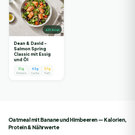
631
kcal
Dean & David -
Salmon Spring
Classic mit Essig
und Öl
31g
43g
37g
Protein
Carbs
Fett
Oatmeal mit Banane und Himbeeren
— Kalorien,
Protein & Nährwerte