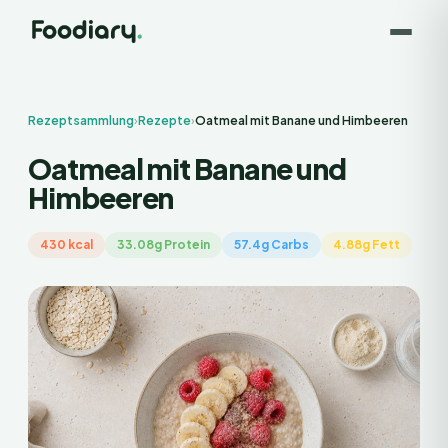
Rezeptsammlung
›
Rezepte
›
Oatmeal mit Banane und Himbeeren
Oatmeal mit Banane und
Himbeeren
430 kcal
33.08g Protein
57.4g Carbs
4.88g Fett