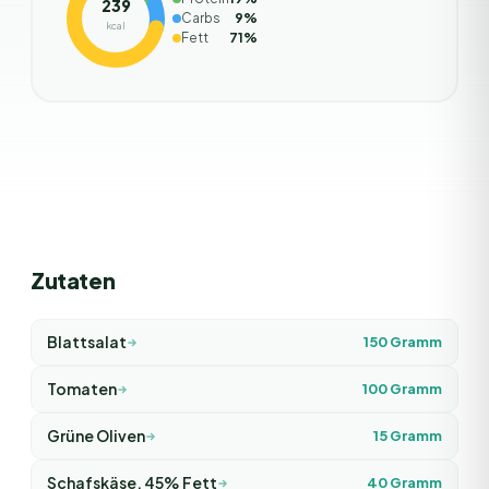
239
Carbs
9
%
kcal
Fett
71
%
Zutaten
Blattsalat
150
Gramm
Tomaten
100
Gramm
Grüne Oliven
15
Gramm
Schafskäse, 45% Fett
40
Gramm