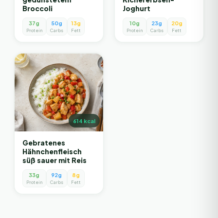
Broccoli
Joghurt
37g
50g
13g
10g
23g
20g
Protein
Carbs
Fett
Protein
Carbs
Fett
614
kcal
Gebratenes
Hähnchenfleisch
süß sauer mit Reis
33g
92g
8g
Protein
Carbs
Fett