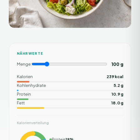
NÄHRWERTE
100
g
Menge:
Kalorien
239 kcal
Kohlenhydrate
5.2 g
Protein
10.9 g
Fett
18.0 g
Kalorienverteilung
Protein
19
%