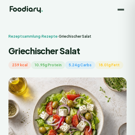
Rezeptsammlung
›
Rezepte
›
Griechischer Salat
Griechischer Salat
239 kcal
10.95g Protein
5.24g Carbs
18.01g Fett