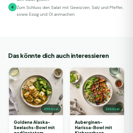
6
Zum Schluss den Salat mit Gewürzen, Salz und Pfeffer,
sowie Essig und Öl anmachen.
Das könnte dich auch interessieren
490
kcal
336
kcal
Goldene Alaska-
Auberginen-
Seelachs-Bowl mit
Harissa-Bowl mit
gedünstetem
Kichererbsen-