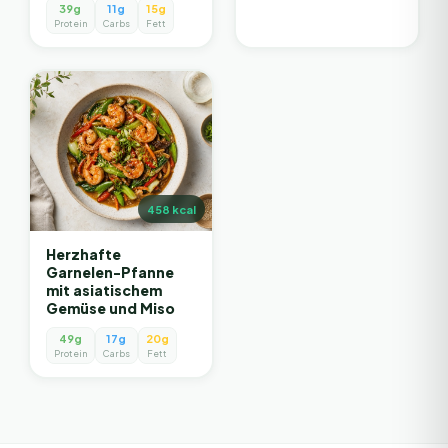
39g
11g
15g
Protein
Carbs
Fett
458
kcal
Herzhafte
Garnelen-Pfanne
mit asiatischem
Gemüse und Miso
49g
17g
20g
Protein
Carbs
Fett