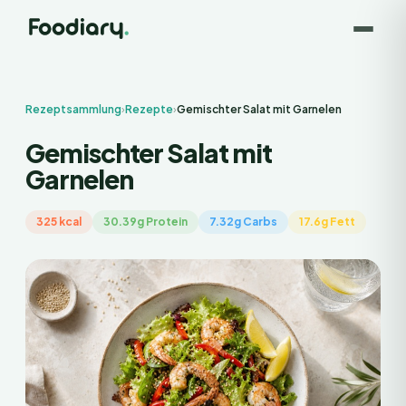
Rezeptsammlung
›
Rezepte
›
Gemischter Salat mit Garnelen
Gemischter Salat mit
Garnelen
325 kcal
30.39g Protein
7.32g Carbs
17.6g Fett