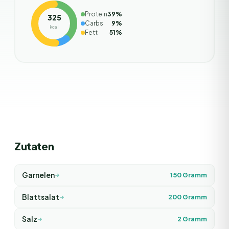
Protein
39
%
325
Carbs
9
%
kcal
Fett
51
%
Zutaten
Garnelen
150
Gramm
Blattsalat
200
Gramm
Salz
2
Gramm