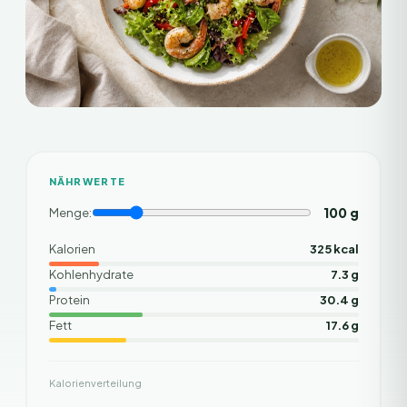
NÄHRWERTE
100
g
Menge:
Kalorien
325 kcal
Kohlenhydrate
7.3 g
Protein
30.4 g
Fett
17.6 g
Kalorienverteilung