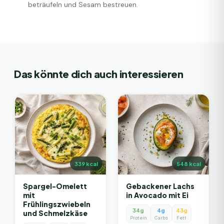
beträufeln und Sesam bestreuen.
Das könnte dich auch interessieren
339
kcal
548
kcal
Spargel-Omelett
Gebackener Lachs
mit
in Avocado mit Ei
Frühlingszwiebeln
34g
4g
43g
und Schmelzkäse
Protein
Carbs
Fett