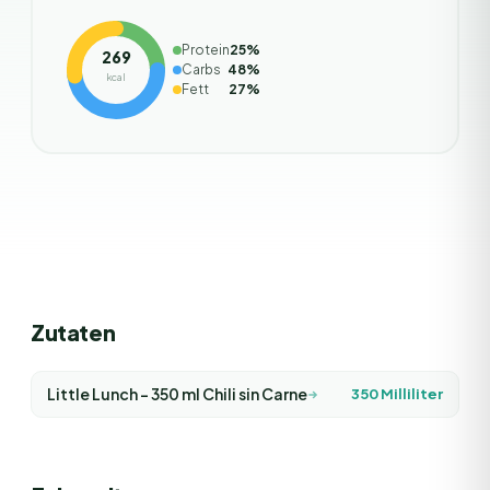
Protein
25
%
269
Carbs
48
%
kcal
Fett
27
%
Zutaten
Little Lunch - 350 ml Chili sin Carne
350
Milliliter