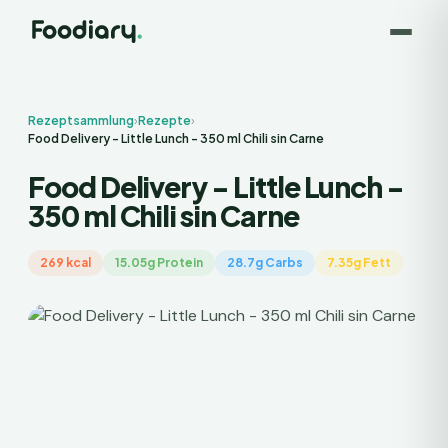
Rezeptsammlung
›
Rezepte
›
Food Delivery - Little Lunch - 350 ml Chili sin Carne
Food Delivery - Little Lunch -
350 ml Chili sin Carne
269 kcal
15.05g Protein
28.7g Carbs
7.35g Fett