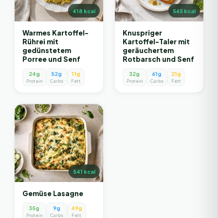
418
kcal
565
kcal
Warmes Kartoffel-
Knuspriger
Rührei mit
Kartoffel-Taler mit
gedünstetem
geräuchertem
Porree und Senf
Rotbarsch und Senf
24g
52g
11g
32g
61g
21g
Protein
Carbs
Fett
Protein
Carbs
Fett
541
kcal
Gemüse Lasagne
35g
9g
49g
Protein
Carbs
Fett