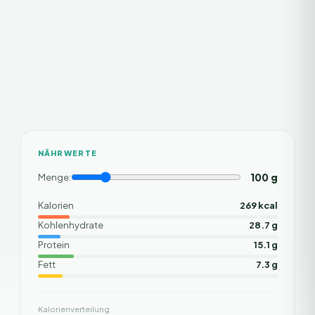
NÄHRWERTE
100
g
Menge:
Kalorien
269 kcal
Kohlenhydrate
28.7 g
Protein
15.1 g
Fett
7.3 g
Kalorienverteilung