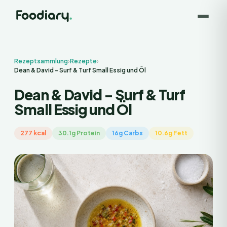
Rezeptsammlung
›
Rezepte
›
Dean & David - Surf & Turf Small Essig und Öl
Dean & David - Surf & Turf
Small Essig und Öl
277 kcal
30.1g Protein
16g Carbs
10.6g Fett