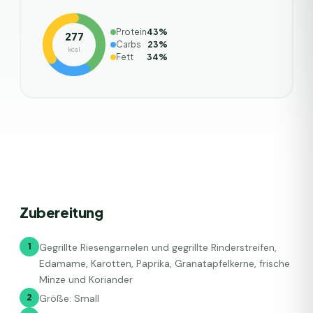
Protein
43
%
277
Carbs
23
%
kcal
Fett
34
%
Zubereitung
1
Gegrillte Riesengarnelen und gegrillte Rinderstreifen,
Edamame, Karotten, Paprika, Granatapfelkerne, frische
Minze und Koriander
2
Größe: Small