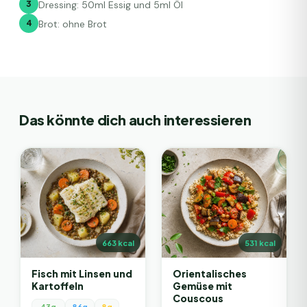
3
Dressing: 50ml Essig und 5ml Öl
4
Brot: ohne Brot
Das könnte dich auch interessieren
663
kcal
531
kcal
Fisch mit Linsen und
Orientalisches
Kartoffeln
Gemüse mit
Couscous
43g
86g
8g