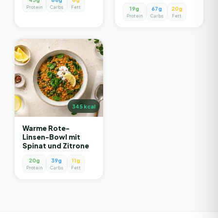
Protein
Carbs
Fett
19g
67g
20g
Protein
Carbs
Fett
345
kcal
Warme Rote-
Linsen-Bowl mit
Spinat und Zitrone
20g
39g
11g
Protein
Carbs
Fett