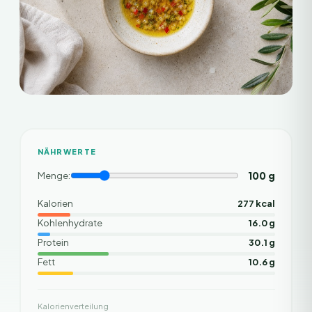
NÄHRWERTE
100
g
Menge:
Kalorien
277 kcal
Kohlenhydrate
16.0 g
Protein
30.1 g
Fett
10.6 g
Kalorienverteilung