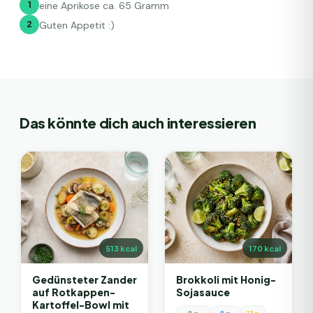
1
eine Aprikose ca. 65 Gramm
2
Guten Appetit :)
Das könnte dich auch interessieren
513
kcal
170
kcal
Gedünsteter Zander
Brokkoli mit Honig-
auf Rotkappen-
Sojasauce
Kartoffel-Bowl mit