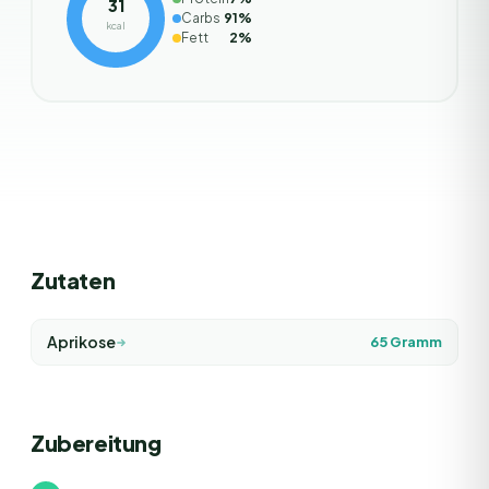
31
Carbs
91
%
kcal
Fett
2
%
Zutaten
Aprikose
65
Gramm
Zubereitung