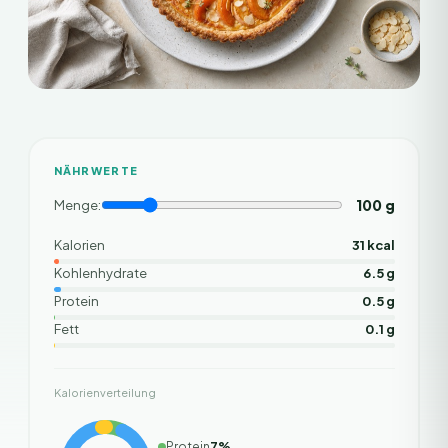
NÄHRWERTE
100
g
Menge:
Kalorien
31 kcal
Kohlenhydrate
6.5 g
Protein
0.5 g
Fett
0.1 g
Kalorienverteilung
Protein
7
%