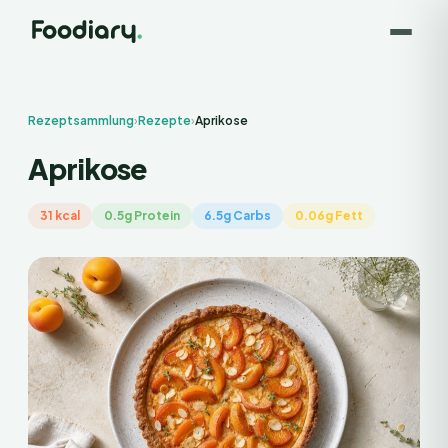
Rezeptsammlung
›
Rezepte
›
Aprikose
Aprikose
31 kcal
0.5g Protein
6.5g Carbs
0.06g Fett