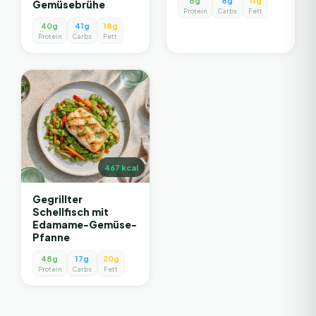
8g
8g
11g
Gemüsebrühe
Protein
Carbs
Fett
40g
41g
18g
Protein
Carbs
Fett
467
kcal
Gegrillter
Schellfisch mit
Edamame-Gemüse-
Pfanne
48g
17g
20g
Protein
Carbs
Fett