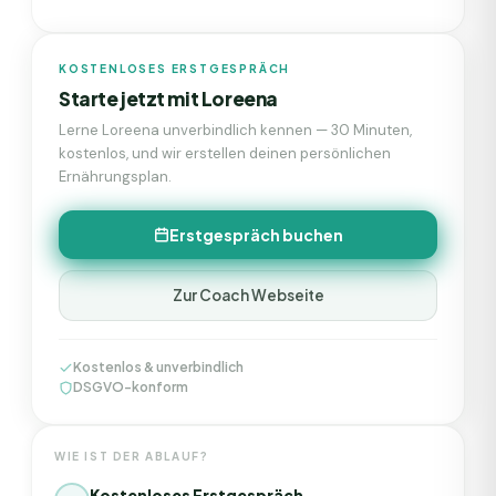
KOSTENLOSES ERSTGESPRÄCH
Starte jetzt mit
Loreena
Lerne
Loreena
unverbindlich kennen — 30 Minuten,
kostenlos, und wir erstellen deinen persönlichen
Ernährungsplan.
Erstgespräch buchen
Zur Coach Webseite
Kostenlos & unverbindlich
DSGVO-konform
WIE IST DER ABLAUF?
Kostenloses Erstgespräch