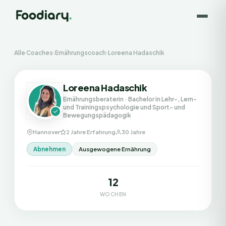
Alle Coaches
›
Ernährungscoach
›
Loreena Hadaschik
Loreena Hadaschik
Ernährungsberaterin
· Bachelor in Lehr-, Lern-
und Trainingspsychologie und Sport- und
Bewegungspädagogik
Hannover
2 Jahre Erfahrung
30 Jahre
Abnehmen
Ausgewogene Ernährung
12
WOCHEN