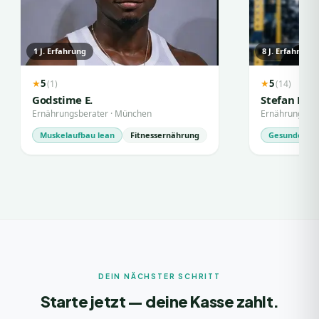
1
J. Erfahrung
8
J. Erfahrung
5
5
(
1
)
(
14
)
★
★
Godstime E.
Stefan M.
Ernährungsberater
·
München
Ernährungsbe
Muskelaufbau lean
Fitnessernährung
Gesunde Ern
DEIN NÄCHSTER SCHRITT
Starte jetzt — deine Kasse zahlt.