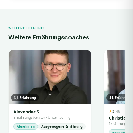
WEITERE COACHES
Weitere Ernährungscoaches
3
J. Erfahrung
4
J. Erfahrung
5
(
48
)
Alexander S.
★
Ernährungsberater
·
Unterhaching
Christian A
Ernährungsbe
Abnehmen
Ausgewogene Ernährung
Abnehmen