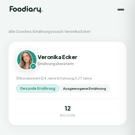
Alle Coaches
›
Ernährungscoach
›
Veronika Ecker
Veronika Ecker
Ernährungsberaterin
Bundesweit
4 Jahre Erfahrung
27 Jahre
Gesunde Ernährung
Ausgewogene Ernährung
12
WOCHEN