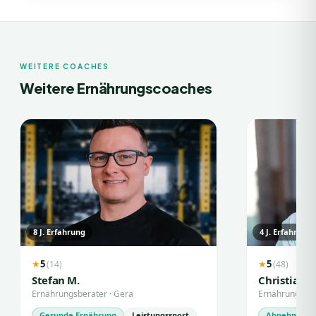
WEITERE COACHES
Weitere Ernährungscoaches
8
J. Erfahrung
4
J. Erfahrung
5
5
(
14
)
(
48
)
★
★
Stefan M.
Christian A
Ernährungsberater
·
Gera
Ernährungsbe
Gesunde Ernährung
Leistungssport
Abnehmen