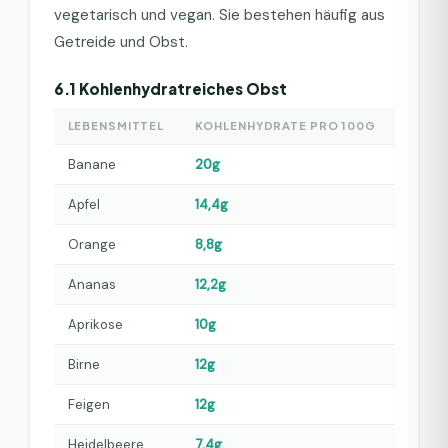
vegetarisch und vegan. Sie bestehen häufig aus
Getreide und Obst.
6.1 Kohlenhydratreiches Obst
LEBENSMITTEL
KOHLENHYDRATE PRO 100G
Banane
20g
Apfel
14,4g
Orange
8,8g
Ananas
12,2g
Aprikose
10g
Birne
12g
Feigen
12g
Heidelbeere
7,4g