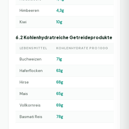
Himbeeren
4,3g
Kiwi
10g
6.2 Kohlenhydratreiche Getreideprodukte
LEBENSMITTEL
KOHLENHYDRATE PRO 100G
Buchweizen
71g
Haferflocken
63g
Hirse
68g
Mais
65g
Vollkornreis
69g
Basmati Reis
78g