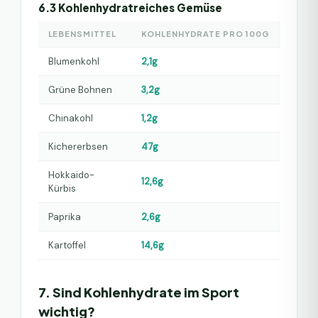
6.3 Kohlenhydratreiches Gemüse
LEBENSMITTEL
KOHLENHYDRATE PRO 100G
Blumenkohl
2,1g
Grüne Bohnen
3,2g
Chinakohl
1,2g
Kichererbsen
47g
Hokkaido-
12,6g
Kürbis
Paprika
2,6g
Kartoffel
14,6g
7. Sind Kohlenhydrate im Sport
wichtig?