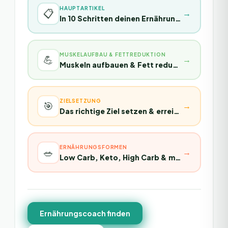
HAUPTARTIKEL
📋
→
In 10 Schritten deinen Ernährungsplan erstellen
MUSKELAUFBAU & FETTREDUKTION
💪
→
Muskeln aufbauen & Fett reduzieren
ZIELSETZUNG
🎯
→
Das richtige Ziel setzen & erreichen
ERNÄHRUNGSFORMEN
🥗
→
Low Carb, Keto, High Carb & mehr
Ernährungscoach finden