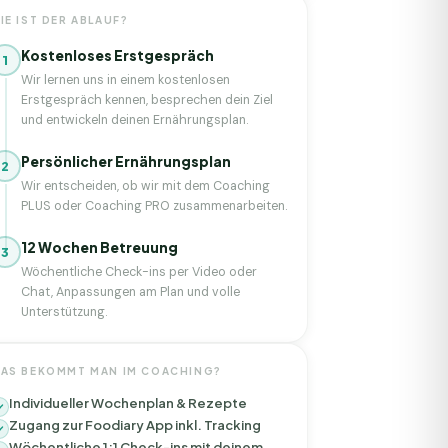
IE IST DER ABLAUF?
Kostenloses Erstgespräch
1
Wir lernen uns in einem kostenlosen
Erstgespräch kennen, besprechen dein Ziel
und entwickeln deinen Ernährungsplan.
Persönlicher Ernährungsplan
2
Wir entscheiden, ob wir mit dem Coaching
PLUS oder Coaching PRO zusammenarbeiten.
12 Wochen Betreuung
3
Wöchentliche Check-ins per Video oder
Chat, Anpassungen am Plan und volle
Unterstützung.
AS BEKOMMT MAN IM COACHING?
Individueller Wochenplan & Rezepte
Zugang zur Foodiary App inkl. Tracking
Wöchentliche 1:1 Check-ins mit deinem