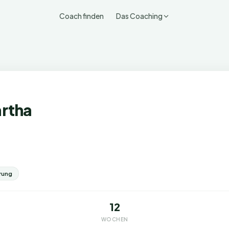
Coach finden
Das Coaching
rtha
rung
12
WOCHEN