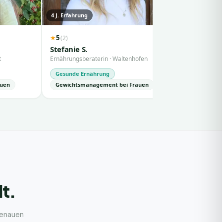
4
J. Erfahrung
8
J. Erfahru
5
(
2
)
★
Moke K.
Stefanie S.
Ernährungs
t
Ernährungsberaterin
·
Waltenhofen
Gesunde 
Gesunde Ernährung
Fitnesser
auen
Gewichtsmanagement bei Frauen
lt.
genauen