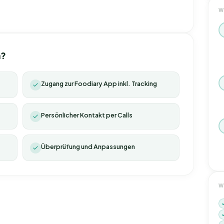
W
n?
Zugang zur Foodiary App inkl. Tracking
Persönlicher Kontakt per Calls
Überprüfung und Anpassungen
W