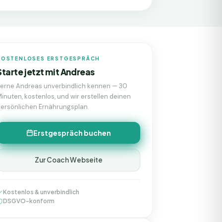
KOSTENLOSES ERSTGESPRÄCH
Starte jetzt mit
Andreas
Lerne
Andreas
unverbindlich kennen — 30
inuten, kostenlos, und wir erstellen deinen
ersönlichen Ernährungsplan.
Erstgespräch buchen
Zur Coach Webseite
Kostenlos & unverbindlich
DSGVO-konform