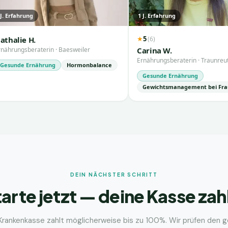
J. Erfahrung
1
J. Erfahrung
5
(
6
)
athalie H.
★
rnährungsberaterin
·
Baesweiler
Carina W.
Ernährungsberaterin
·
Traunreu
Gesunde Ernährung
Hormonbalance
Gesunde Ernährung
Gewichtsmanagement bei Fr
DEIN NÄCHSTER SCHRITT
arte jetzt — deine Kasse zah
Krankenkasse zahlt möglicherweise bis zu 100%. Wir prüfen den 