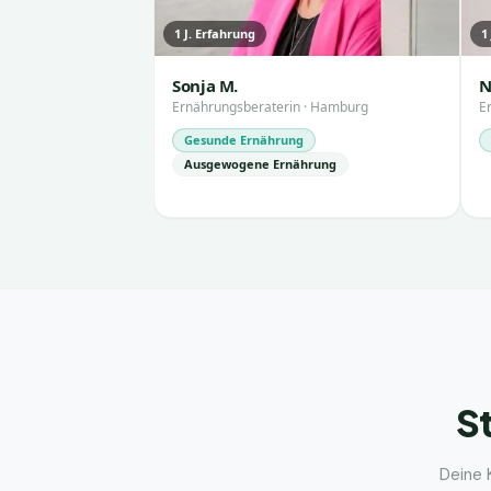
1
J. Erfahrung
1
Sonja M.
N
Ernährungsberaterin
·
Hamburg
E
Gesunde Ernährung
Ausgewogene Ernährung
St
Deine 