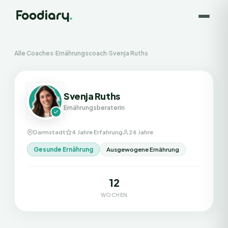
Alle Coaches
›
Ernährungscoach
›
Svenja Ruths
Svenja Ruths
Ernährungsberaterin
Darmstadt
4 Jahre Erfahrung
24 Jahre
Gesunde Ernährung
Ausgewogene Ernährung
12
WOCHEN