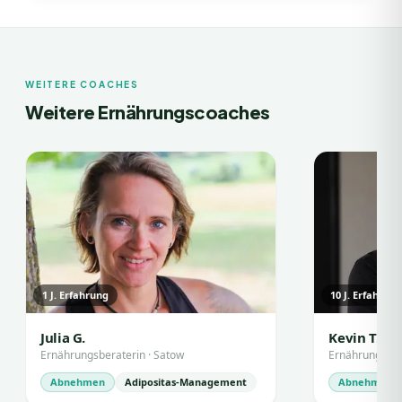
WEITERE COACHES
Weitere Ernährungscoaches
1
J. Erfahrung
10
J. Erfahrun
Julia G.
Kevin T.
Ernährungsberaterin
·
Satow
Ernährungsbe
Abnehmen
Adipositas-Management
Abnehmen