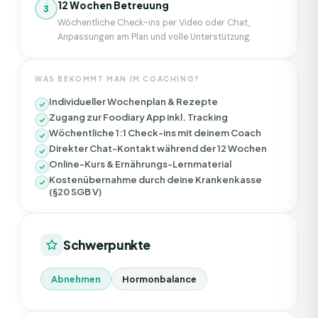
12 Wochen Betreuung
3
Wöchentliche Check-ins per Video oder Chat,
Anpassungen am Plan und volle Unterstützung.
WAS BEKOMMT MAN IM COACHING?
Individueller Wochenplan & Rezepte
Zugang zur Foodiary App inkl. Tracking
Wöchentliche 1:1 Check-ins mit deinem Coach
Direkter Chat-Kontakt während der 12 Wochen
Online-Kurs & Ernährungs-Lernmaterial
Kostenübernahme durch deine Krankenkasse
(§20 SGB V)
Schwerpunkte
Abnehmen
Hormonbalance