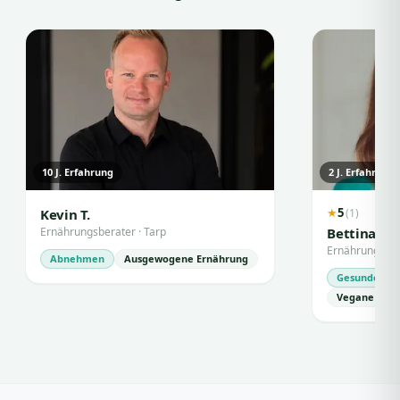
10
J. Erfahrung
2
J. Erfahrung
5
(
1
)
Kevin T.
★
Ernährungsberater
·
Tarp
Bettina K.
Ernährungsber
Abnehmen
Ausgewogene Ernährung
Gesunde Ern
Vegane Ern