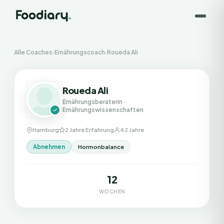
Alle Coaches
›
Ernährungscoach
›
Roueda Ali
Roueda Ali
Ernährungsberaterin
·
Ernährungswissenschaften
Hamburg
2 Jahre Erfahrung
42 Jahre
Abnehmen
Hormonbalance
12
WOCHEN