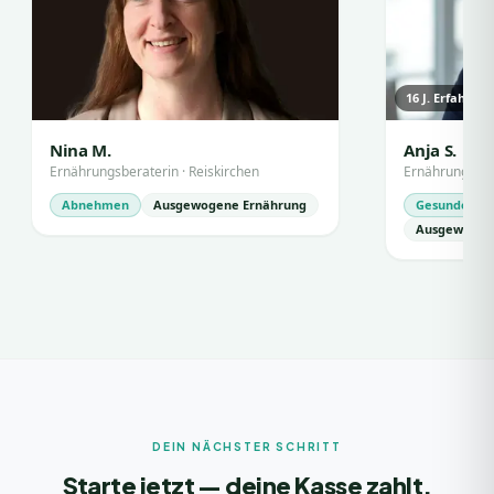
16
J. Erfahrun
Nina M.
Anja S.
Ernährungsberaterin
·
Reiskirchen
Ernährungsber
Abnehmen
Ausgewogene Ernährung
Gesunde Ern
Ausgewogen
DEIN NÄCHSTER SCHRITT
Starte jetzt — deine Kasse zahlt.