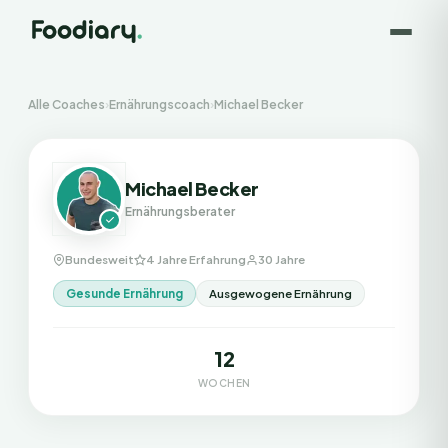
Alle Coaches
›
Ernährungscoach
›
Michael Becker
Michael Becker
Ernährungsberater
Bundesweit
4 Jahre Erfahrung
30 Jahre
Gesunde Ernährung
Ausgewogene Ernährung
12
WOCHEN