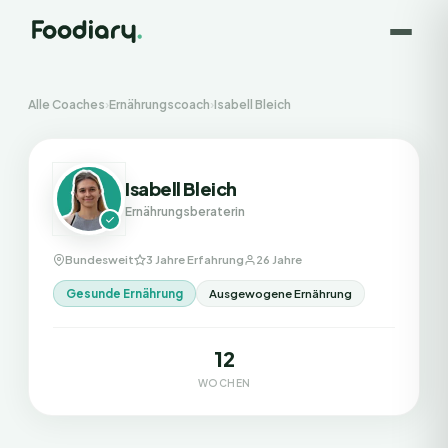
Alle Coaches
›
Ernährungscoach
›
Isabell Bleich
Isabell Bleich
Ernährungsberaterin
Bundesweit
3 Jahre Erfahrung
26 Jahre
Gesunde Ernährung
Ausgewogene Ernährung
12
WOCHEN