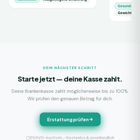
Gesunde Ern
Gewichtsma
DEIN NÄCHSTER SCHRITT
Starte jetzt — deine Kasse zahlt.
Deine Krankenkasse zahlt möglicherweise bis zu 100%.
Wir prüfen den genauen Betrag für dich.
Erstattung prüfen
DSGVO-konform
Kostenlos & unverbindlich