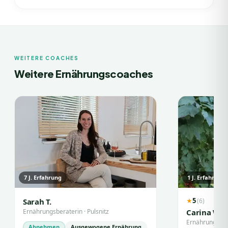
WEITERE COACHES
Weitere Ernährungscoaches
7
J. Erfahrung
1
J. Erfahrung
5
(
6
)
Sarah T.
★
Ernährungsberaterin
·
Pulsnitz
Carina W.
Ernährungsber
Abnehmen
Ausgewogene Ernährung