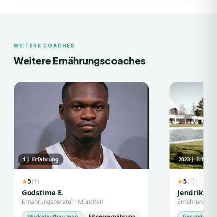
WEITERE COACHES
Weitere Ernährungscoaches
1
J. Erfahrung
2023
J. Erfahr
5
5
(
1
)
(
1
)
★
★
Godstime E.
Jendrik V.
Ernährungsberater
·
München
Ernährungsbe
Muskelaufbau lean
Fitnessernährung
Gesunde Ern