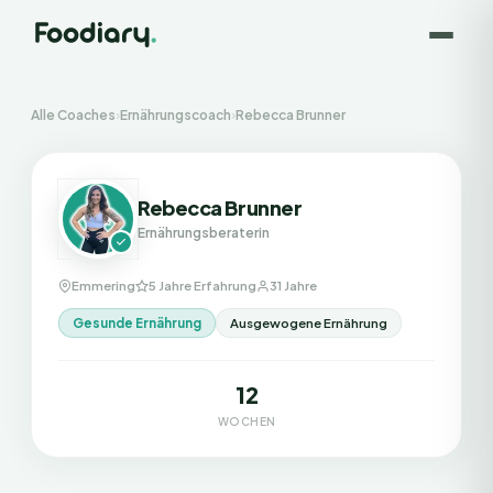
Alle Coaches
›
Ernährungscoach
›
Rebecca Brunner
Rebecca Brunner
Ernährungsberaterin
Emmering
5 Jahre Erfahrung
31 Jahre
Gesunde Ernährung
Ausgewogene Ernährung
12
WOCHEN