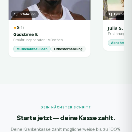
1
J. Erfahrung
1
J. Erfahrung
5
(
1
)
★
Julia G.
Godstime E.
Ernährungsber
Ernährungsberater
·
München
Abnehmen
Muskelaufbau lean
Fitnessernährung
DEIN NÄCHSTER SCHRITT
Starte jetzt — deine Kasse zahlt.
Deine Krankenkasse zahlt möglicherweise bis zu 100%.