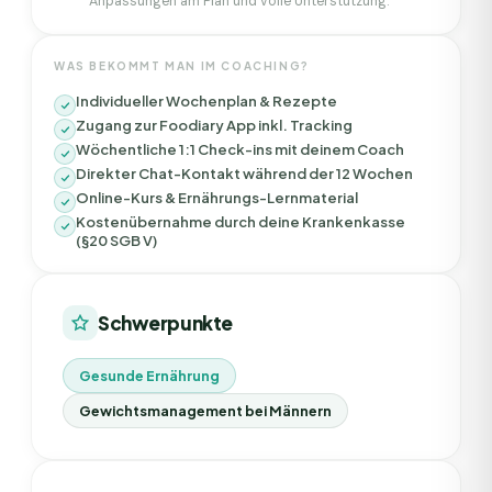
Anpassungen am Plan und volle Unterstützung.
WAS BEKOMMT MAN IM COACHING?
Individueller Wochenplan & Rezepte
Zugang zur Foodiary App inkl. Tracking
Wöchentliche 1:1 Check-ins mit deinem Coach
Direkter Chat-Kontakt während der 12 Wochen
Online-Kurs & Ernährungs-Lernmaterial
Kostenübernahme durch deine Krankenkasse
(§20 SGB V)
Schwerpunkte
Gesunde Ernährung
Gewichtsmanagement bei Männern