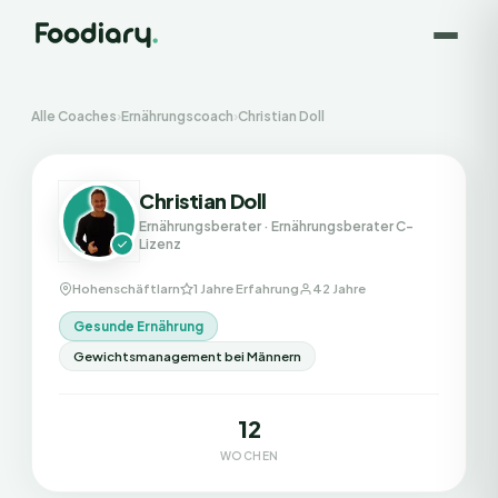
Alle Coaches
›
Ernährungscoach
›
Christian Doll
Christian Doll
Ernährungsberater
· Ernährungsberater C-
Lizenz
Hohenschäftlarn
1 Jahre Erfahrung
42 Jahre
Gesunde Ernährung
Gewichtsmanagement bei Männern
12
WOCHEN