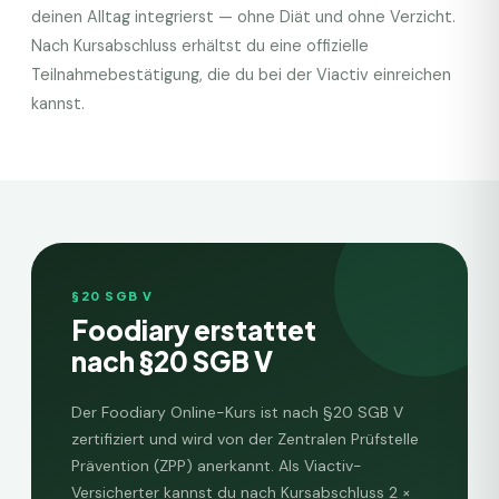
deinen Alltag integrierst — ohne Diät und ohne Verzicht.
Nach Kursabschluss erhältst du eine offizielle
Teilnahmebestätigung, die du bei der
Viactiv
einreichen
kannst.
§20 SGB V
Foodiary erstattet
nach §20 SGB V
Der Foodiary Online-Kurs ist nach §20 SGB V
zertifiziert und wird von der Zentralen Prüfstelle
Prävention (ZPP) anerkannt. Als
Viactiv
-
Versicherter kannst du nach Kursabschluss
2 ×