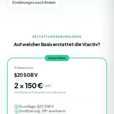
Ernährungscoach finden
ERSTATTUNGSGRUNDLAGEN
Auf welcher Basis erstattet die
Viactiv
?
Empfohlen
Prävention
§20 SGB V
2 × 150 €
/
Jahr
Zertifizierte Präventionsmaßnahme
Grundlage: §20 SGB V
Zertifizierung: ZPP-anerkannt