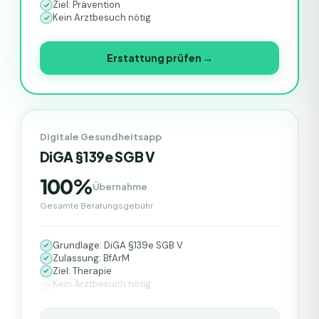
Ziel: Prävention
Kein Arztbesuch nötig
Erstattung prüfen →
Digitale Gesundheitsapp
DiGA §139e SGB V
100%
Übernahme
Gesamte Beratungsgebühr
Grundlage: DiGA §139e SGB V
Zulassung: BfArM
Ziel: Therapie
Kein Arztbesuch nötig