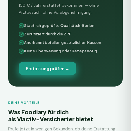
150 € / Jahr
erstattet bekommen — ohne
Arztbesuch, ohne Vorabgenehmigung.
Staatlich geprüfte Qualitätskriterien
Zertifiziert durch die ZPP
Anerkannt bei allen gesetzlichen Kassen
Keine Überweisung oder Rezept nötig
Erstattung prüfen →
DEINE VORTEILE
Was Foodiary für dich
als
Viactiv
-Versicherter bietet
Prüfe jetzt in wenigen Sekunden, ob deine Erstattung