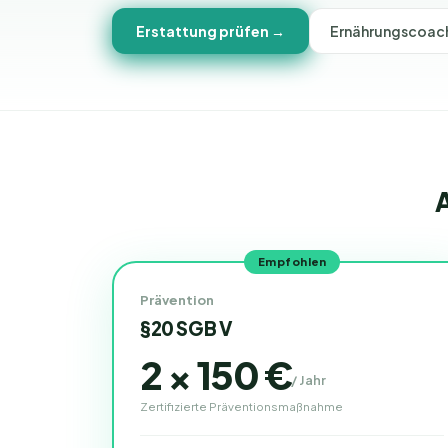
Erstattung prüfen →
Ernährungscoach
A
Empfohlen
Prävention
§20 SGB V
2 × 150 €
/
Jahr
Zertifizierte Präventionsmaßnahme