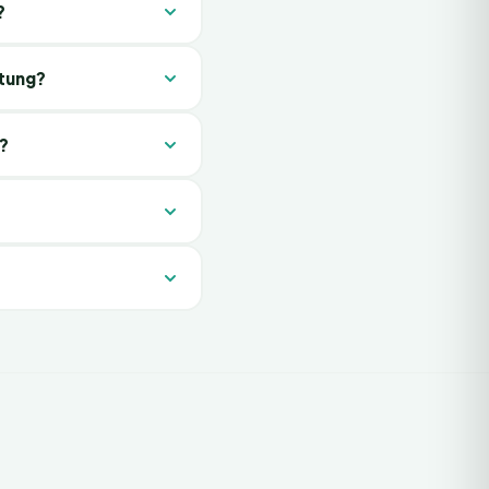
?
atung?
?