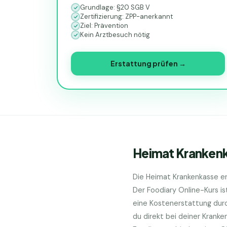
Grundlage: §20 SGB V
Zertifizierung: ZPP-anerkannt
Ziel: Prävention
Kein Arztbesuch nötig
Erstattung prüfen →
Heimat Kranken
Die
Heimat Krankenkasse
er
Der Foodiary Online-Kurs i
eine Kostenerstattung dur
du direkt bei deiner Kranke