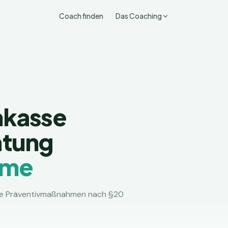
Coach finden
Das Coaching
nkasse
atung
hme
erte Präventivmaßnahmen nach §20