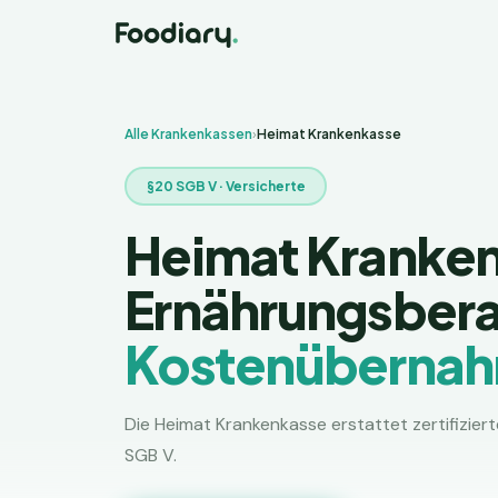
Alle Krankenkassen
›
Heimat Krankenkasse
§20 SGB V ·
Versicherte
Heimat Kranke
Ernährungsber
Kostenüberna
Die
Heimat Krankenkasse
erstattet zertifizi
SGB V.