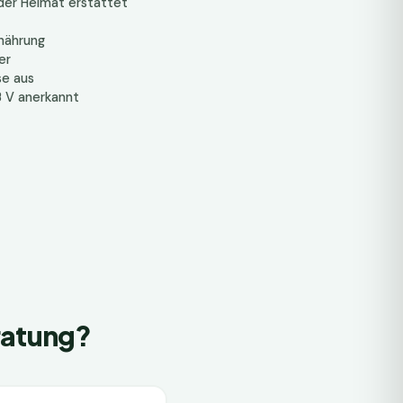
 der Heimat erstattet
nährung
er
se aus
B V anerkannt
ratung?