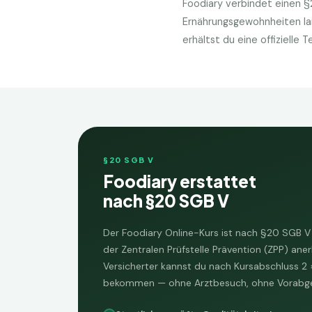
Foodiary verbindet einen §2
Ernährungsgewohnheiten lang
erhältst du eine offizielle
§20 SGB V
Foodiary erstattet
nach §20 SGB V
Der Foodiary Online-Kurs ist nach §20 SGB V z
der Zentralen Prüfstelle Prävention (ZPP) ane
Versicherter kannst du nach Kursabschluss
2 
bekommen — ohne Arztbesuch, ohne Vorabg