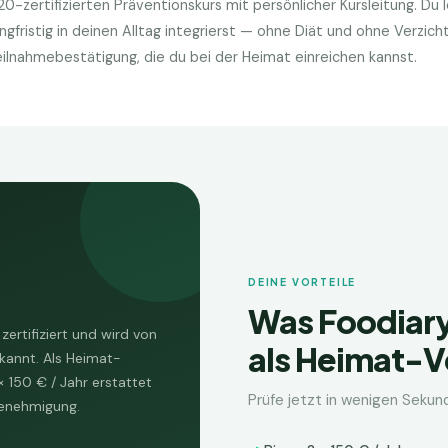
0-zertifizierten Präventionskurs mit persönlicher Kursleitung. Du 
fristig in deinen Alltag integrierst — ohne Diät und ohne Verzich
 Teilnahmebestätigung, die du bei der
Heimat
einreichen kannst.
DEINE VORTEILE
Was Foodiary
ertifiziert und wird von
als
Heimat
-V
rkannt. Als
Heimat
-
× 150 € / Jahr
erstattet
Prüfe jetzt in wenigen Sekun
enehmigung.