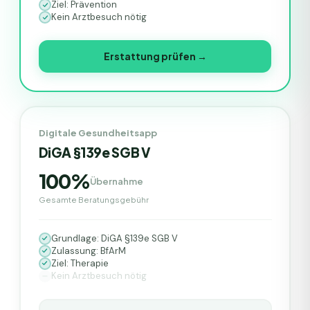
Ziel: Prävention
Kein Arztbesuch nötig
Erstattung prüfen →
Digitale Gesundheitsapp
DiGA §139e SGB V
100%
Übernahme
Gesamte Beratungsgebühr
Grundlage: DiGA §139e SGB V
Zulassung: BfArM
Ziel: Therapie
Kein Arztbesuch nötig