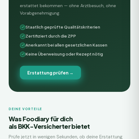
erstattet bekommen — ohne Arztbesuch, ohne
Vorabgenehmigung.
Staatlich geprüfte Qualitätskriterien
Zertifiziert durch die ZPP
Anerkannt bei allen gesetzlichen Kassen
Keine Überweisung oder Rezept nötig
Erstattung prüfen →
DEINE VORTEILE
Was Foodiary für dich
als
BKK
-Versicherter bietet
Prüfe jetzt in wenigen Sekunden, ob deine Erstattung