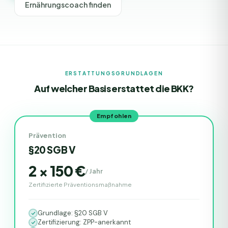
Ernährungscoach finden
ERSTATTUNGSGRUNDLAGEN
Auf welcher Basis erstattet die
BKK
?
Empfohlen
Prävention
§20 SGB V
2 × 150 €
/
Jahr
Zertifizierte Präventionsmaßnahme
Grundlage: §20 SGB V
Zertifizierung: ZPP-anerkannt