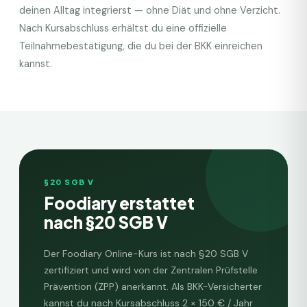
deinen Alltag integrierst — ohne Diät und ohne Verzicht.
Nach Kursabschluss erhältst du eine offizielle
Teilnahmebestätigung, die du bei der
BKK
einreichen
kannst.
§20 SGB V
Foodiary erstattet
nach §20 SGB V
Der Foodiary Online-Kurs ist nach §20 SGB V
zertifiziert und wird von der Zentralen Prüfstelle
Prävention (ZPP) anerkannt. Als
BKK
-Versicherter
kannst du nach Kursabschluss
2 × 150 € / Jahr