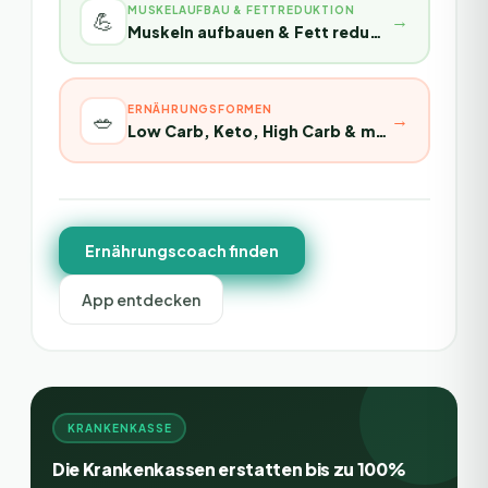
MUSKELAUFBAU & FETTREDUKTION
💪
→
Muskeln aufbauen & Fett reduzieren
ERNÄHRUNGSFORMEN
🥗
→
Low Carb, Keto, High Carb & mehr
Ernährungscoach finden
App entdecken
KRANKENKASSE
Die Krankenkassen erstatten bis zu 100%