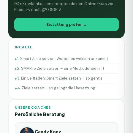
94+ Krankenkassen erstatten deinen Online-Kurs von
Foodiary nach §20 SGB V.
Erstattung prüfen →
INHALTE
1. Smart Ziele setzen: Worauf es wirklich ankommt
▶
2. SMARTe Ziele setzen – eine Methode, die hilft
▶
3. Ein Leitfaden: Smart Ziele setzen – so geht's
▶
4. Ziele setzen – so gelingt die Umsetzung
▶
UNSERE COACHES
Persönliche Beratung
Candy Konz