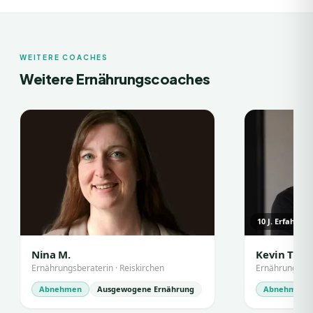
WEITERE COACHES
Weitere Ernährungscoaches
10
J. Erfahrun
Nina M.
Kevin T.
Ernährungsberaterin
·
Reiskirchen
Ernährungsbe
Abnehmen
Ausgewogene Ernährung
Abnehmen