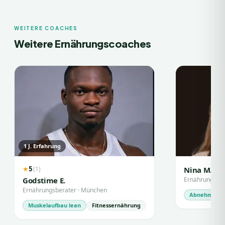
WEITERE COACHES
Weitere Ernährungscoaches
1
J. Erfahrung
5
(
1
)
★
Nina M.
Godstime E.
Ernährungsber
Ernährungsberater
·
München
Abnehmen
Muskelaufbau lean
Fitnessernährung