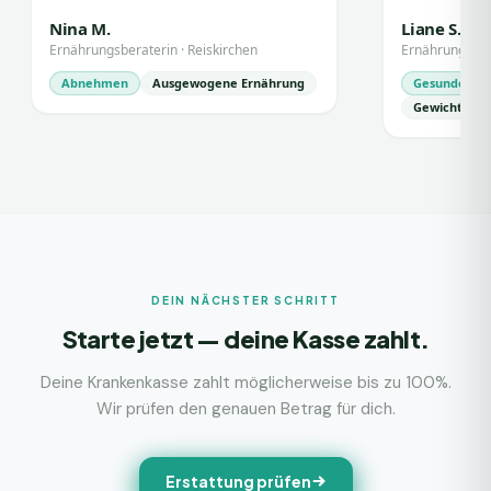
Nina M.
Liane S.
Ernährungsberaterin
·
Reiskirchen
Ernährungsber
Abnehmen
Ausgewogene Ernährung
Gesunde Ern
Gewichtsma
DEIN NÄCHSTER SCHRITT
Starte jetzt — deine Kasse zahlt.
Deine Krankenkasse zahlt möglicherweise bis zu 100%.
Wir prüfen den genauen Betrag für dich.
Erstattung prüfen