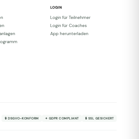
LOGIN
en
Login für Teilnehmer
den
Login für Coaches
anlagen
App herunterladen
Programm
🔒 DSGVO-KONFORM
✦ GDPR COMPLIANT
🔒 SSL GESICHERT