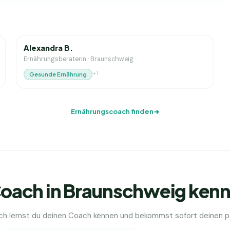
1
J. Erfahrung
Alexandra B.
Ernährungsberaterin
·
Braunschweig
+
1
Gesunde Ernährung
Ernährungscoach finden
oach in Braunschweig ken
ch lernst du deinen Coach kennen und bekommst sofort deinen pe