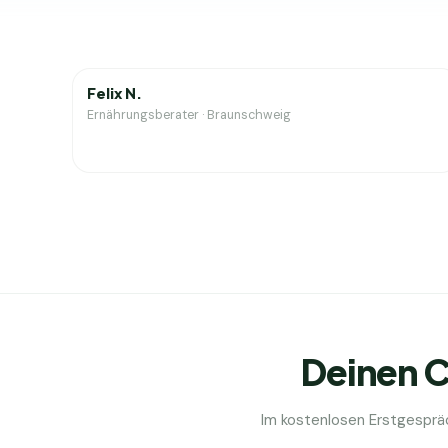
0
J. Erfahrung
Felix N.
Ernährungsberater
·
Braunschweig
Deinen C
Im kostenlosen Erstgesprä