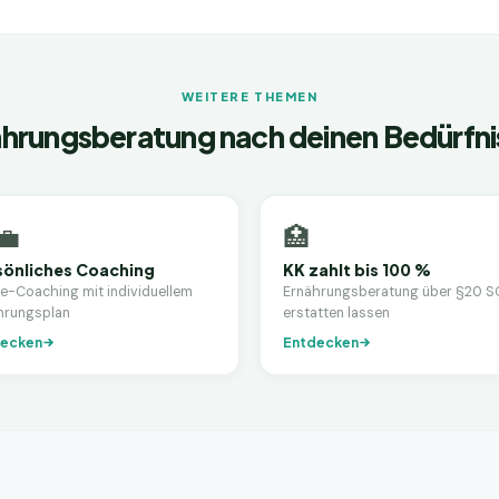
WEITERE THEMEN
hrungsberatung nach deinen Bedürfn
💼
🏥
sönliches Coaching
KK zahlt bis 100 %
ne-Coaching mit individuellem
Ernährungsberatung über §20 S
hrungsplan
erstatten lassen
ecken
Entdecken