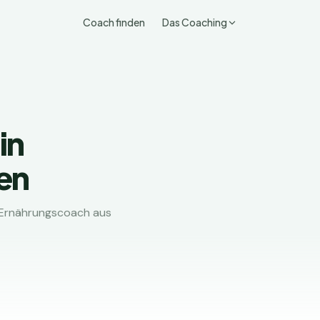
Coach finden
Das Coaching
in
en
 Ernährungscoach aus