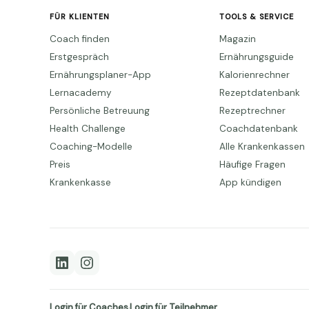
FÜR KLIENTEN
TOOLS & SERVICE
Coach finden
Magazin
Erstgespräch
Ernährungsguide
Ernährungsplaner-App
Kalorienrechner
Lernacademy
Rezeptdatenbank
Persönliche Betreuung
Rezeptrechner
Health Challenge
Coachdatenbank
Coaching-Modelle
Alle Krankenkassen
Preis
Häufige Fragen
Krankenkasse
App kündigen
Login für Coaches
Login für Teilnehmer
·