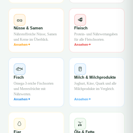
🥜
🥩
Nüsse & Samen
Fleisch
Nährstoffreiche Nüsse, Samen
Protein- und Nährwertangaben
und Kerne im Überblick.
für alle Fleischsorten.
Ansehen
Ansehen
🐟
🥛
Fisch
Milch & Milchprodukte
Omega-3-reiche Fischsorten
Joghurt, Käse, Quark und alle
und Meeresfrüchte mit
Milchprodukte im Vergleich.
Nährwerten.
Ansehen
Ansehen
🥚
🫒
Eier
Öle & Fette