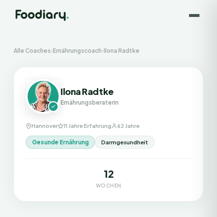
Alle Coaches
›
Ernährungscoach
›
Ilona Radtke
Ilona Radtke
Ernährungsberaterin
Hannover
11 Jahre Erfahrung
62 Jahre
Gesunde Ernährung
Darmgesundheit
12
WOCHEN