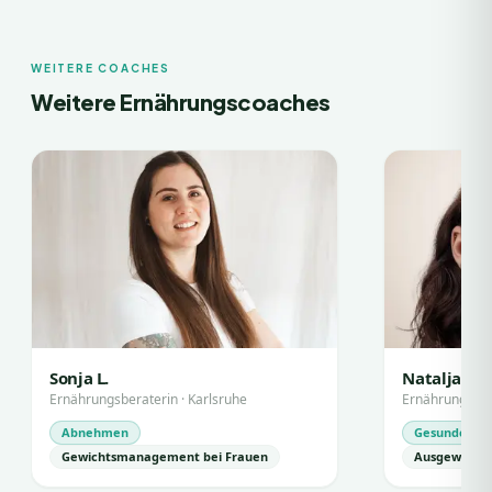
WEITERE COACHES
Weitere Ernährungscoaches
Sonja L.
Natalja E.
Ernährungsberaterin
·
Karlsruhe
Ernährungsber
Abnehmen
Gesunde Ern
Gewichtsmanagement bei Frauen
Ausgewogen