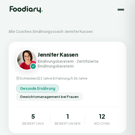
Alle Coaches
›
Ernährungscoach
›
Jennifer Kassen
Jennifer Kassen
Ernährungsberaterin
· Zertifizierte
Ernährungsberaterin
Schleiden
2 Jahre Erfahrung
36 Jahre
Gesunde Ernährung
Gewichtsmanagement bei Frauen
5
1
12
BEWERTUNG
BEWERTUNGEN
WOCHEN