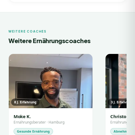
WEITERE COACHES
Weitere Ernährungscoaches
8
J. Erfahrung
3
J. Erfahrung
Moke K.
Christoph P
Ernährungsberater
·
Hamburg
Ernährungsbe
Gesunde Ernährung
Abnehmen