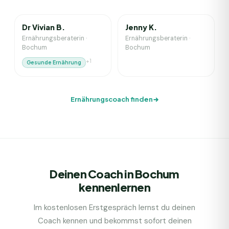
1
J. Erfahrung
0
J. Erfahrung
Dr Vivian B.
Jenny K.
Ernährungsberaterin
·
Ernährungsberaterin
·
Bochum
Bochum
+
1
Gesunde Ernährung
Ernährungscoach finden
Deinen Coach in Bochum
kennenlernen
Im kostenlosen Erstgespräch lernst du deinen
Coach kennen und bekommst sofort deinen