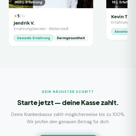
2023
J. Erfahrung
10
J. Erfahrun
5
(
1
)
★
Kevin T.
Jendrik V.
Ernährungsbe
Ernährungsberater
·
Weiterstadt
Abnehmen
Gesunde Ernährung
Darmgesundheit
DEIN NÄCHSTER SCHRITT
Starte jetzt — deine Kasse zahlt.
Deine Krankenkasse zahlt möglicherweise bis zu 100%.
Wir prüfen den genauen Betrag für dich.