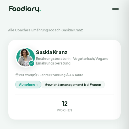
Alle Coaches
›
Ernährungscoach
›
Saskia Kranz
Saskia Kranz
Ernährungsberaterin
· Vegetarisch/Vegane
Ernährungsberatung
Vettweiß
2 Jahre Erfahrung
48 Jahre
Abnehmen
Gewichtsmanagement bei Frauen
12
WOCHEN