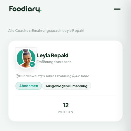
Alle Coaches
›
Ernährungscoach
›
Leyla Repaki
Leyla Repaki
Ernährungsberaterin
Bundesweit
8 Jahre Erfahrung
42 Jahre
Abnehmen
Ausgewogene Ernährung
12
WOCHEN