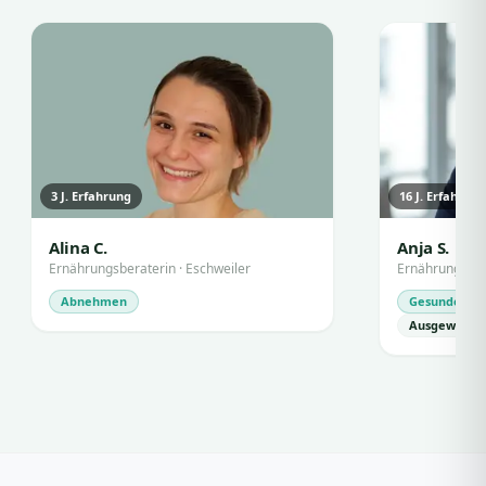
3
J. Erfahrung
16
J. Erfahrun
Alina C.
Anja S.
Ernährungsberaterin
·
Eschweiler
Ernährungsber
Abnehmen
Gesunde Ern
Ausgewogen