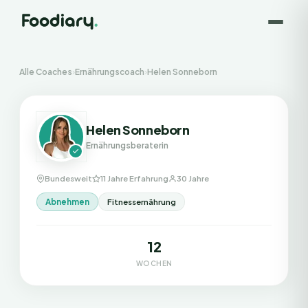
Alle Coaches
›
Ernährungscoach
›
Helen Sonneborn
Helen Sonneborn
Ernährungsberaterin
Bundesweit
11 Jahre Erfahrung
30 Jahre
Abnehmen
Fitnessernährung
12
WOCHEN